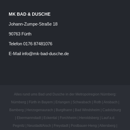
MK BAD & DUSCHE
Johann-Zumpe-Straße 18
90763 Fürth
Telefon 0176 87481076
E-Mail info@mk-bad-dusche.de
Alles rund ums Bad und Dusche in der Metropolregion Nürnberg:
Nürnberg | Fürth in Bayern | Erlangen | Schwabach | Roth | Ansbach |
Bamberg | Herzogenaurach | Burgthann | Bad Windsheim | Cadolzburg
| Ebermannstadt | Eckental | Forchheim | Heroldsberg | Lauf a.d.
Pegnitz | Neustadt/Aisch | Freystadt | Postbauer-Heng | Allersberg |